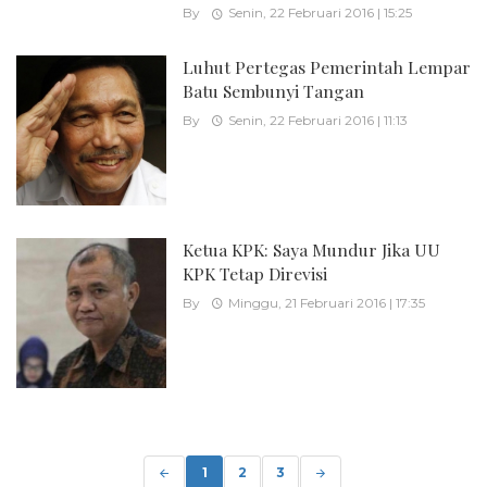
By
Senin, 22 Februari 2016 | 15:25
Luhut Pertegas Pemerintah Lempar
Batu Sembunyi Tangan
By
Senin, 22 Februari 2016 | 11:13
Ketua KPK: Saya Mundur Jika UU
KPK Tetap Direvisi
By
Minggu, 21 Februari 2016 | 17:35
Posts
navigation
1
2
3