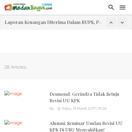
Laporan Keuangan Diterima Dalam RUPS, Pelaporan Hingga Penahanan Mantan Direktur PT GKS Dinilai Rancu
Program Rabu 'Walk In Interview' Dikerumuni Pencari Kerja di Medan
Jasa Marga Beri Diskon Tol 30 Persen Selama Dua Hari Untuk Momen Idul Fitri 1447 H, Catat Tanggalnya
Bawa Sensasi “Monstrous Gulp!” Burger Favorit MOGUL Hadir di Medan
Emas Naik Diatas $5.200 Per Ons, IHSG Dibuka Di Zona Hijau
28 Articles.
Program Pengabdian Talenta USU Laksanakan Pendampingan Penyusunan Menu Bergizi Seimbang dan Food Handler pada SPPG Beringin Tembung 2
USU Gelar Pengabdian "Hidroponik Green Recovery" bagi Eks-Penyalahguna Narkoba di Belawan Sicanang
Desmond: Gerindra Tidak Setuju
Revisi UU KPK
By
Rabu, 15 Maret 2017 | 15:26
Alumni: Seminar Usulan Revisi UU
KPK Di USU Menyakitkan!