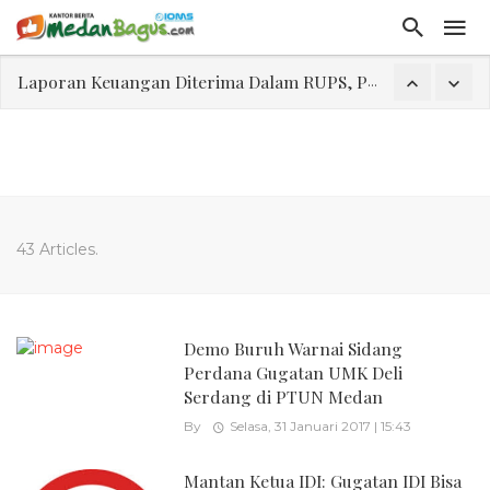
Laporan Keuangan Diterima Dalam RUPS, Pelaporan Hingga Penahanan Mantan Direktur PT GKS Dinilai Rancu
Program Rabu 'Walk In Interview' Dikerumuni Pencari Kerja di Medan
Jasa Marga Beri Diskon Tol 30 Persen Selama Dua Hari Untuk Momen Idul Fitri 1447 H, Catat Tanggalnya
Bawa Sensasi “Monstrous Gulp!” Burger Favorit MOGUL Hadir di Medan
Emas Naik Diatas $5.200 Per Ons, IHSG Dibuka Di Zona Hijau
43 Articles.
Program Pengabdian Talenta USU Laksanakan Pendampingan Penyusunan Menu Bergizi Seimbang dan Food Handler pada SPPG Beringin Tembung 2
USU Gelar Pengabdian "Hidroponik Green Recovery" bagi Eks-Penyalahguna Narkoba di Belawan Sicanang
Demo Buruh Warnai Sidang
Perdana Gugatan UMK Deli
Serdang di PTUN Medan
By
Selasa, 31 Januari 2017 | 15:43
Mantan Ketua IDI: Gugatan IDI Bisa