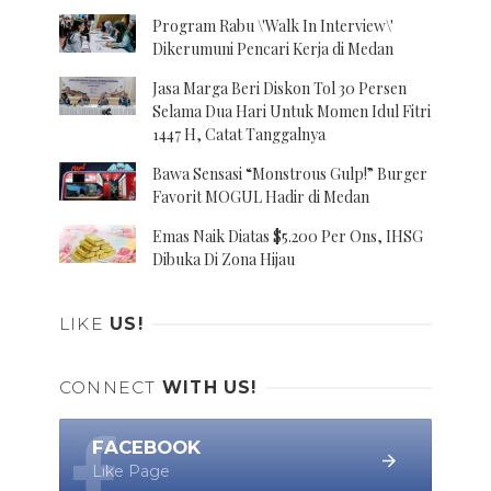
Program Rabu \'Walk In Interview\'
Dikerumuni Pencari Kerja di Medan
Jasa Marga Beri Diskon Tol 30 Persen
Selama Dua Hari Untuk Momen Idul Fitri
1447 H, Catat Tanggalnya
Bawa Sensasi “Monstrous Gulp!” Burger
Favorit MOGUL Hadir di Medan
Emas Naik Diatas $5.200 Per Ons, IHSG
Dibuka Di Zona Hijau
LIKE
US!
CONNECT
WITH US!
FACEBOOK
Like Page