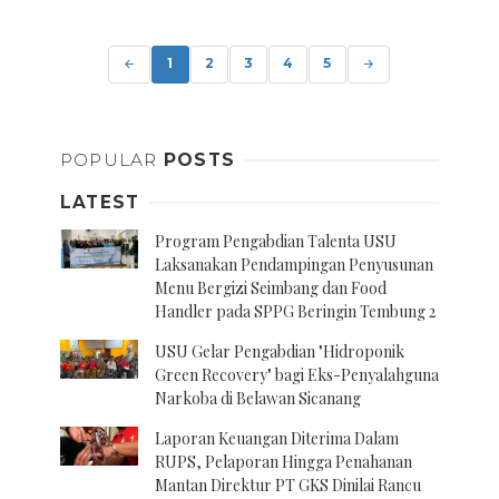
Posts
navigation
1
2
3
4
5
POPULAR
POSTS
LATEST
Program Pengabdian Talenta USU
Laksanakan Pendampingan Penyusunan
Menu Bergizi Seimbang dan Food
Handler pada SPPG Beringin Tembung 2
USU Gelar Pengabdian "Hidroponik
Green Recovery" bagi Eks-Penyalahguna
Narkoba di Belawan Sicanang
Laporan Keuangan Diterima Dalam
RUPS, Pelaporan Hingga Penahanan
Mantan Direktur PT GKS Dinilai Rancu