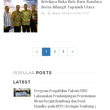
Sriwijaya Buka Rute Baru Bandara
Soeta-Silangit Tapanuli Utara
By
Selasa, 26 April 2016 | 17:41
Posts
navigation
1
2
3
POPULAR
POSTS
LATEST
Program Pengabdian Talenta USU
Laksanakan Pendampingan Penyusunan
Menu Bergizi Seimbang dan Food
Handler pada SPPG Beringin Tembung 2