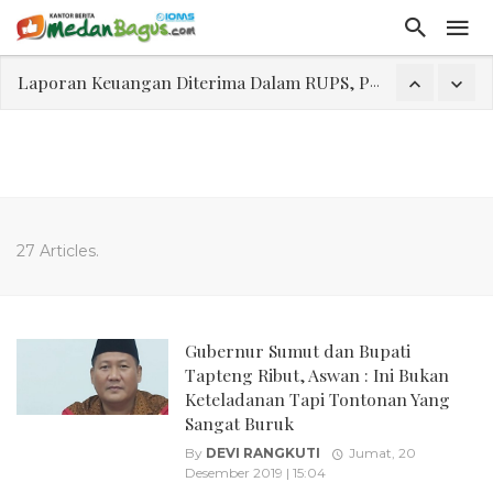
Laporan Keuangan Diterima Dalam RUPS, Pelaporan Hingga Penahanan Mantan Direktur PT GKS Dinilai Rancu
Program Rabu 'Walk In Interview' Dikerumuni Pencari Kerja di Medan
Jasa Marga Beri Diskon Tol 30 Persen Selama Dua Hari Untuk Momen Idul Fitri 1447 H, Catat Tanggalnya
Bawa Sensasi “Monstrous Gulp!” Burger Favorit MOGUL Hadir di Medan
Emas Naik Diatas $5.200 Per Ons, IHSG Dibuka Di Zona Hijau
27 Articles.
Program Pengabdian Talenta USU Laksanakan Pendampingan Penyusunan Menu Bergizi Seimbang dan Food Handler pada SPPG Beringin Tembung 2
USU Gelar Pengabdian "Hidroponik Green Recovery" bagi Eks-Penyalahguna Narkoba di Belawan Sicanang
Gubernur Sumut dan Bupati
Tapteng Ribut, Aswan : Ini Bukan
Keteladanan Tapi Tontonan Yang
Sangat Buruk
By
DEVI RANGKUTI
Jumat, 20
Desember 2019 | 15:04