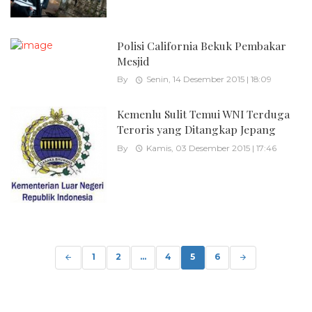
Polisi California Bekuk Pembakar
Mesjid
By
Senin, 14 Desember 2015 | 18:09
Kemenlu Sulit Temui WNI Terduga
Teroris yang Ditangkap Jepang
By
Kamis, 03 Desember 2015 | 17:46
Posts
navigation
1
2
...
4
5
6