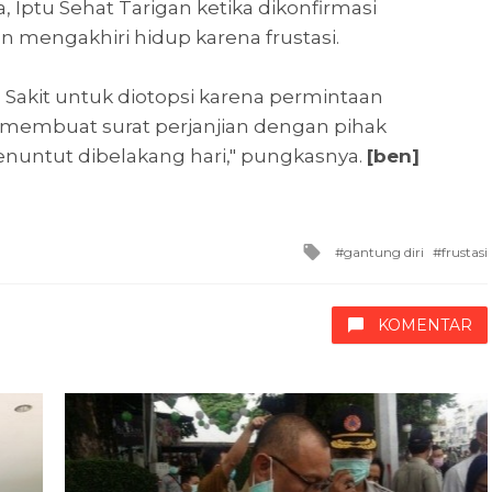
 Iptu Sehat Tarigan ketika dikonfirmasi
 mengakhiri hidup karena frustasi.
Sakit untuk diotopsi karena permintaan
h membuat surat perjanjian dengan pihak
enuntut dibelakang hari," pungkasnya.
[ben]
Tagged
gantung diri
frustasi
with
KOMENTAR