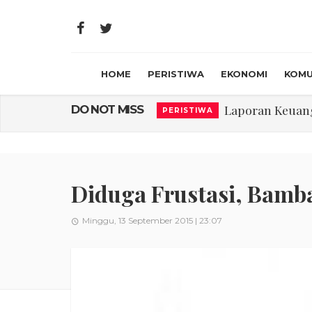
HOME
PERISTIWA
EKONOMI
KOMU
Laporan Keuanga
DO NOT MISS
PERISTIWA
Program Rabu '
PERISTIWA
Jasa Marga Beri Di
RAGAM
Bawa Sensasi “M
LIFESTYLE
Diduga Frustasi, Bamb
Emas Naik Diatas
EKONOMI
Minggu, 13 September 2015 | 23:07
USU Gelar Peng
PERISTIWA