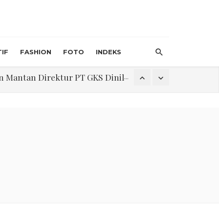
IF
FASHION
FOTO
INDEKS
an Direktur PT GKS Dinilai Rancu
itri 1447 H, Catat Tanggalnya
Program Pengabdian Talenta USU Laksanakan Pendampingan Penyusunan Menu Bergizi Seimbang dan Food Handler pada SPPG Beringin Tembung 2
na Narkoba di Belawan Sicanang