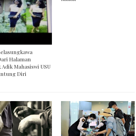
Belasungkawa
Dari Halaman
 Adik Mahasiswi USU
ntung Diri