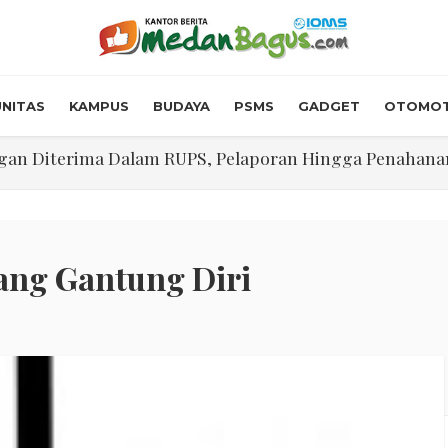
NITAS
KAMPUS
BUDAYA
PSMS
GADGET
OTOMOT
n Diterima Dalam RUPS, Pelaporan Hingga Penahanan Mant
Walk In Interview' Dikerumuni Pencari Kerja di Medan
skon Tol 30 Persen Selama Dua Hari Untuk Momen Idul F
onstrous Gulp!” Burger Favorit MOGUL Hadir di Medan
ang Gantung Diri
 $5.200 Per Ons, IHSG Dibuka Di Zona Hijau
abdian "Hidroponik Green Recovery" bagi Eks-Penyalahgu