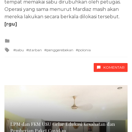
tempat memakai sabu dirubuhkan oleh petugas.
Operasi yang sama menurut Mardiaz masih akan
mereka lakukan secara berkala dilokasi tersebut.
[rgu]
Posted
in
Tagged
sabu
starban
penggerebekan
polonia
with
KOMENTAR
LPM dan FKM USU Gelar Edukasi Kesahatan dan
Pemberian Paket Covid 19