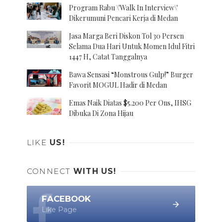
Program Rabu \'Walk In Interview\'
Dikerumuni Pencari Kerja di Medan
Jasa Marga Beri Diskon Tol 30 Persen
Selama Dua Hari Untuk Momen Idul Fitri
1447 H, Catat Tanggalnya
Bawa Sensasi “Monstrous Gulp!” Burger
Favorit MOGUL Hadir di Medan
Emas Naik Diatas $5.200 Per Ons, IHSG
Dibuka Di Zona Hijau
LIKE
US!
CONNECT
WITH US!
FACEBOOK
Like Page