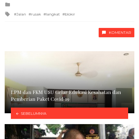
Posted
in
Tagged
Jalan
rusak
langkat
blokir
with
KOMENTAR
LPM dan FKM USU Gelar Edukasi Kesahatan dan
Pemberian Paket Covid 19
SEBELUMNYA