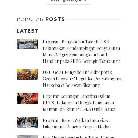
POPULAR
POSTS
LATEST
Program Pengabdian Talenta USU
Laksanakan Pendampingan Penyusunan
Menu Bergizi Seimbang dan Food
Handler pada SPPG Beringin Tembung 2
USU Gelar Pengabdian "Hidroponik
Green Recovery" bagi Eks-Penyalahguna
Narkoba di Belawan Sicanang
Laporan Keuangan Diterima Dalam
RUPS, Pelaporan Hingga Penahanan
Mantan Direktur PT GKS Dinilai Rancu
Program Rabu \'Walk In Interview\'
Dikerumuni Pencari Kerja di Medan
Jasa Marga Beri Diskon Tol 30 Persen