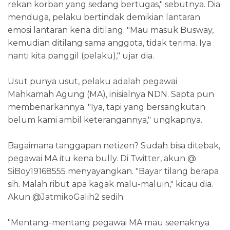
rekan korban yang sedang bertugas," sebutnya. Dia
menduga, pelaku bertindak demikian lantaran
emosi lantaran kena ditilang. "Mau masuk Busway,
kemudian ditilang sama anggota, tidak terima. Iya
nanti kita panggil (pelaku)," ujar dia.
Usut punya usut, pelaku adalah pegawai
Mahkamah Agung (MA), inisialnya NDN. Sapta pun
membenarkannya. "Iya, tapi yang bersangkutan
belum kami ambil keterangannya," ungkapnya.
Bagaimana tanggapan netizen? Sudah bisa ditebak,
pegawai MA itu kena bully. Di Twitter, akun @
SiBoy19168555 menyayangkan. "Bayar tilang berapa
sih. Malah ribut apa kagak malu-maluin," kicau dia.
Akun @JatmikoGalih2 sedih.
"Mentang-mentang pegawai MA mau seenaknya