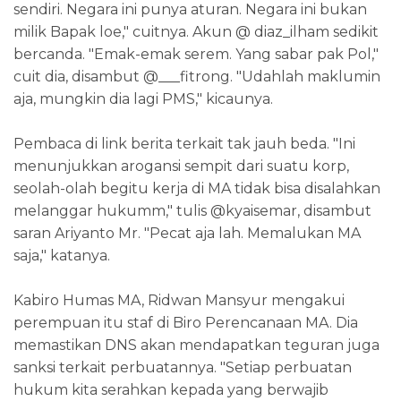
sendiri. Negara ini punya aturan. Negara ini bukan
milik Bapak loe," cuitnya. Akun @ diaz_ilham sedikit
bercanda. "Emak-emak serem. Yang sabar pak Pol,"
cuit dia, disambut @___fitrong. "Udahlah maklumin
aja, mungkin dia lagi PMS," kicaunya.
Pembaca di link berita terkait tak jauh beda. "Ini
menunjukkan arogansi sempit dari suatu korp,
seolah-olah begitu kerja di MA tidak bisa disalahkan
melanggar hukumm," tulis @kyaisemar, disambut
saran Ariyanto Mr. "Pecat aja lah. Memalukan MA
saja," katanya.
Kabiro Humas MA, Ridwan Mansyur mengakui
perempuan itu staf di Biro Perencanaan MA. Dia
memastikan DNS akan mendapatkan teguran juga
sanksi terkait perbuatannya. "Setiap perbuatan
hukum kita serahkan kepada yang berwajib