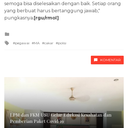
semoga bisa diselesaikan dengan baik. Setiap orang
yang berbuat harus bertanggung jawab,"
pungkasnya.
[rgu/rmol]
Posted
in
Tagged
pegawai
MA
cakar
polisi
with
KOMENTAR
LPM dan FKM USU Gelar Edukasi Kesahatan dan
Pemberian Paket Covid 19