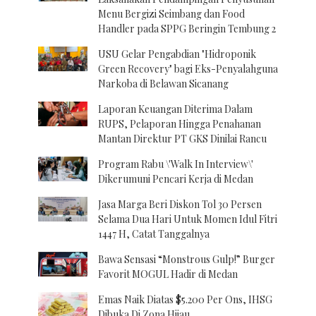
Menu Bergizi Seimbang dan Food
Handler pada SPPG Beringin Tembung 2
USU Gelar Pengabdian "Hidroponik
Green Recovery" bagi Eks-Penyalahguna
Narkoba di Belawan Sicanang
Laporan Keuangan Diterima Dalam
RUPS, Pelaporan Hingga Penahanan
Mantan Direktur PT GKS Dinilai Rancu
Program Rabu \'Walk In Interview\'
Dikerumuni Pencari Kerja di Medan
Jasa Marga Beri Diskon Tol 30 Persen
Selama Dua Hari Untuk Momen Idul Fitri
1447 H, Catat Tanggalnya
Bawa Sensasi “Monstrous Gulp!” Burger
Favorit MOGUL Hadir di Medan
Emas Naik Diatas $5.200 Per Ons, IHSG
Dibuka Di Zona Hijau