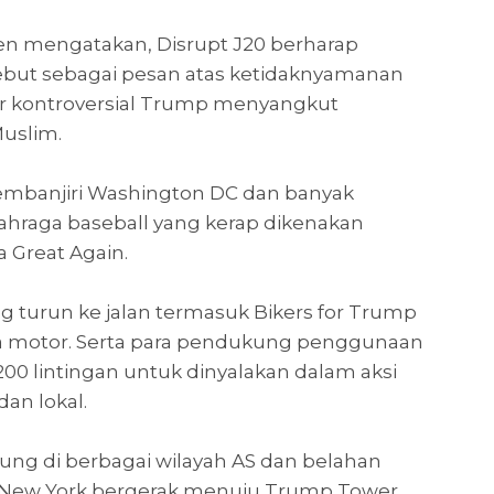
en mengatakan, Disrupt J20 berharap
ebut sebagai pesan atas ketidaknyamanan
r kontroversial Trump menyangkut
Muslim.
mbanjiri Washington DC dan banyak
ahraga baseball yang kerap dikenakan
 Great Again.
 turun ke jalan termasuk Bikers for Trump
pa motor. Serta para pendukung penggunaan
00 lintingan untuk dinyalakan dalam aksi
an lokal.
ung di berbagai wilayah AS dan belahan
i New York bergerak menuju Trump Tower