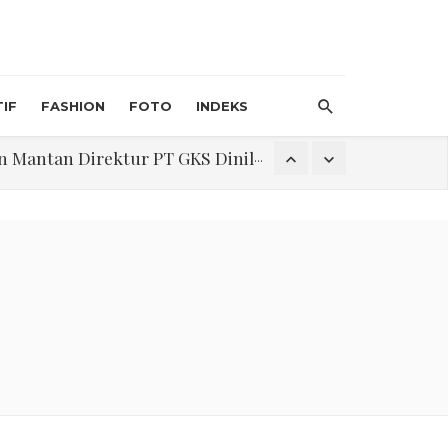
IF
FASHION
FOTO
INDEKS
an Direktur PT GKS Dinilai Rancu
itri 1447 H, Catat Tanggalnya
Program Pengabdian Talenta USU Laksanakan Pendampingan Penyusunan Menu Bergizi Seimbang dan Food Handler pada SPPG Beringin Tembung 2
na Narkoba di Belawan Sicanang