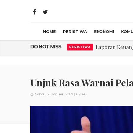
HOME
PERISTIWA
EKONOMI
KOMU
Laporan Keuanga
DO NOT MISS
PERISTIWA
Program Rabu '
PERISTIWA
Jasa Marga Beri Di
RAGAM
Bawa Sensasi “M
LIFESTYLE
Unjuk Rasa Warnai Pel
Emas Naik Diatas
EKONOMI
Sabtu, 21 Januari 2017 | 07:46
USU Gelar Peng
PERISTIWA