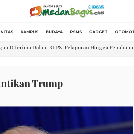
NITAS
KAMPUS
BUDAYA
PSMS
GADGET
OTOMOT
n Diterima Dalam RUPS, Pelaporan Hingga Penahanan Mant
Walk In Interview' Dikerumuni Pencari Kerja di Medan
skon Tol 30 Persen Selama Dua Hari Untuk Momen Idul F
onstrous Gulp!” Burger Favorit MOGUL Hadir di Medan
antikan Trump
 $5.200 Per Ons, IHSG Dibuka Di Zona Hijau
abdian "Hidroponik Green Recovery" bagi Eks-Penyalahgu