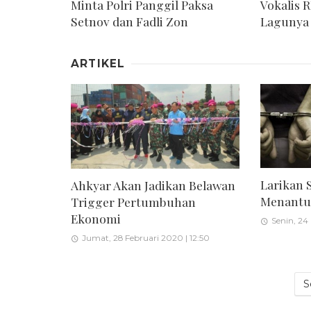
Minta Polri Panggil Paksa
Vokalis 
Setnov dan Fadli Zon
Lagunya
ARTIKEL
Larikan 
Ahkyar Akan Jadikan Belawan
Menantu 
Trigger Pertumbuhan
Ekonomi
Senin, 24
Jumat, 28 Februari 2020 | 12:50
S