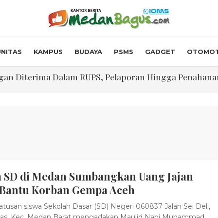
NITAS
KAMPUS
BUDAYA
PSMS
GADGET
OTOMOT
n Diterima Dalam RUPS, Pelaporan Hingga Penahanan Mant
Walk In Interview' Dikerumuni Pencari Kerja di Medan
skon Tol 30 Persen Selama Dua Hari Untuk Momen Idul F
onstrous Gulp!” Burger Favorit MOGUL Hadir di Medan
 $5.200 Per Ons, IHSG Dibuka Di Zona Hijau
a SD di Medan Sumbangkan Uang Jajan
abdian "Hidroponik Green Recovery" bagi Eks-Penyalahgu
 Bantu Korban Gempa Aceh
tusan siswa Sekolah Dasar (SD) Negeri 060837 Jalan Sei Deli,
lalas, Kec. Medan Barat mengadakan Maulid Nabi Muhammad