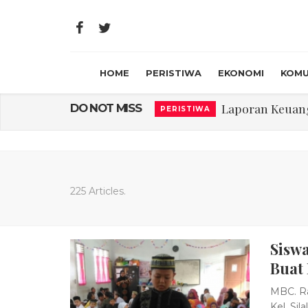
HOME
PERISTIWA
EKONOMI
KOMU
Laporan Keuanga
DO NOT MISS
PERISTIWA
Program Rabu '
PERISTIWA
Jasa Marga Beri Di
RAGAM
Bawa Sensasi “M
LIFESTYLE
225 Articles.
Emas Naik Diatas
EKONOMI
Sisw
USU Gelar Peng
PERISTIWA
Buat
MBC. Ra
Kel. Si