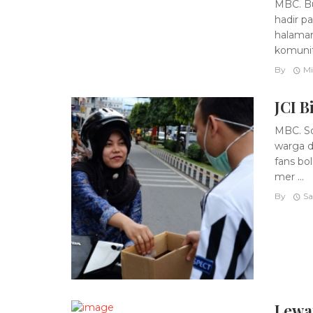
MBC. Bu
hadir p
halaman
komunita
By
Mi
JCI B
MBC. So
warga d
fans bo
mer ...
By
Sa
Lewa