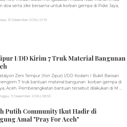
 doa serta zikir bersama untuk korban gempa di Pidie Jaya,
lasa, 13 Desember 2016 | 01:19
Zipur I/DD Kirim 7 Truk Material Bangunan
ceh
talyon Zeni Tempur (Yon Zipur) I/DD Kodam I Bukit Barisan
mengirim 7 truk bantuan material bangunan korban gempa di
aya, Aceh. Pemberangkatan bantuan tersebut dilakukan di M ...
nggu, 11 Desember 2016 | 08:53
h Putih Community Ikut Hadir di
gung Amal "Pray For Aceh"