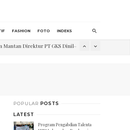
IF
FASHION
FOTO
INDEKS
an Direktur PT GKS Dinilai Rancu
itri 1447 H, Catat Tanggalnya
Program Pengabdian Talenta USU Laksanakan Pendampingan Penyusunan Menu Bergizi Seimbang dan Food Handler pada SPPG Beringin Tembung 2
POPULAR
POSTS
na Narkoba di Belawan Sicanang
LATEST
Program Pengabdian Talenta