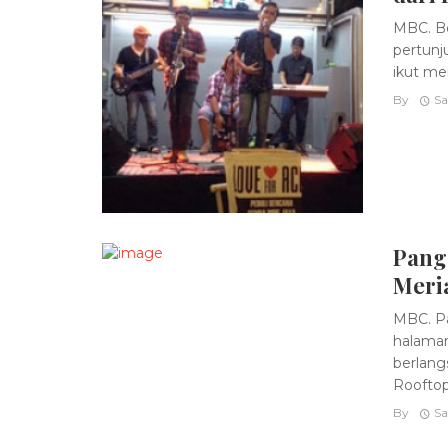
MBC. Be
pertunj
ikut me
By
Sa
Pang
Meria
MBC. Pa
halaman
berlang
Rooftop,
By
Sa