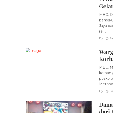
Gela
MBC. Du
berkeku
Jaya da
re ...
By
Sa
Warga
Korb
MBC. Ma
korban 
posko p
Methodis
By
Sa
Dana
dari 