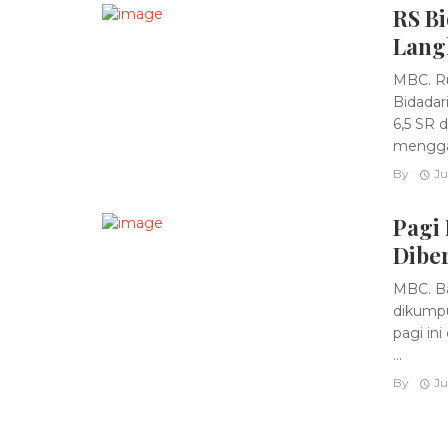
RS Bi
Lang
MBC. Ru
Bidadar
6,5 SR 
mengga
By
Ju
Pagi
Dibe
MBC. Ba
dikumpu
pagi ini
...
By
Ju
Posts