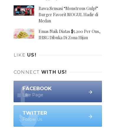
Bawa Sensasi “Monstrous Gulp!”
Burger Favorit MOGUL Hadir di
Medan
Emas Naik Diatas $5.200 Per Ons,
IHSG Dibuka Di Zona Hijau
LIKE
US!
CONNECT
WITH US!
FACEBOOK
Like Page
TWITTER
Follow Us