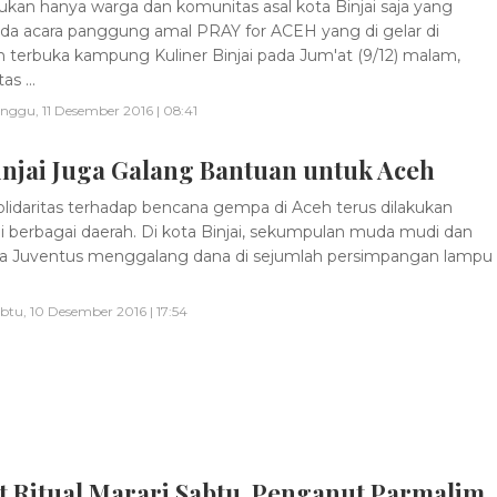
kan hanya warga dan komunitas asal kota Binjai saja yang
ada acara panggung amal PRAY for ACEH yang di gelar di
 terbuka kampung Kuliner Binjai pada Jum'at (9/12) malam,
s ...
nggu, 11 Desember 2016 | 08:41
injai Juga Galang Bantuan untuk Aceh
lidaritas terhadap bencana gempa di Aceh terus dilakukan
i berbagai daerah. Di kota Binjai, sekumpulan muda mudi dan
la Juventus menggalang dana di sejumlah persimpangan lampu
btu, 10 Desember 2016 | 17:54
t Ritual Marari Sabtu, Penganut Parmalim