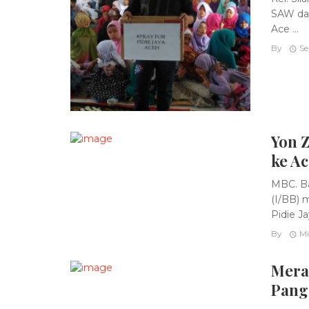
SAW dan
Ace ...
By
Se
Yon 
ke A
MBC. Ba
(I/BB) 
Pidie J
By
Mi
Mera
Pang