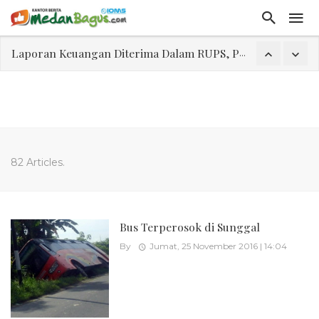
Laporan Keuangan Diterima Dalam RUPS, Pelaporan Hingga Penahanan Mantan Direktur PT GKS Dinilai Rancu
Program Rabu 'Walk In Interview' Dikerumuni Pencari Kerja di Medan
Jasa Marga Beri Diskon Tol 30 Persen Selama Dua Hari Untuk Momen Idul Fitri 1447 H, Catat Tanggalnya
Bawa Sensasi “Monstrous Gulp!” Burger Favorit MOGUL Hadir di Medan
Emas Naik Diatas $5.200 Per Ons, IHSG Dibuka Di Zona Hijau
82 Articles.
Program Pengabdian Talenta USU Laksanakan Pendampingan Penyusunan Menu Bergizi Seimbang dan Food Handler pada SPPG Beringin Tembung 2
USU Gelar Pengabdian "Hidroponik Green Recovery" bagi Eks-Penyalahguna Narkoba di Belawan Sicanang
Bus Terperosok di Sunggal
By
Jumat, 25 November 2016 | 14:04