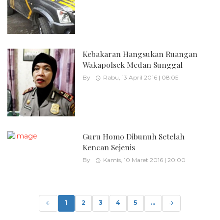
Kebakaran Hangsukan Ruangan
Wakapolsek Medan Sunggal
By
Rabu, 13 April 2016 | 08:05
Guru Homo Dibunuh Setelah
Kencan Sejenis
By
Kamis, 10 Maret 2016 | 20:00
Posts
navigation
1
2
3
4
5
...