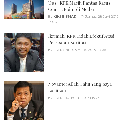
Ups...KPK Masih Pantau Kasus
Centre Point di Medan
By
KIKI RISMADI
Jumat, 28 Juni 2019 |
17:00
Ikrimah: KPK Tidak Efektif Atasi
Persoalan Korupsi
By
Kamis, 08 Maret 2018 | 17:35
Novanto: Allah Tahu Yang Saya
Lakukan
By
Rabu, 19 Juli 2017 | 13:24