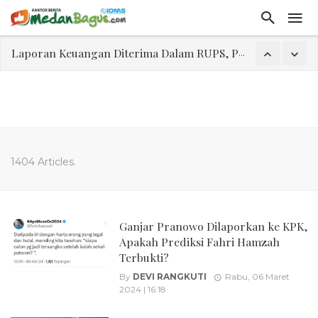
Laporan Keuangan Diterima Dalam RUPS, Pelaporan Hingga Penahanan Mantan Direktur PT GKS Dinilai Rancu
Program Rabu 'Walk In Interview' Dikerumuni Pencari Kerja di Medan
Jasa Marga Beri Diskon Tol 30 Persen Selama Dua Hari Untuk Momen Idul Fitri 1447 H, Catat Tanggalnya
Bawa Sensasi “Monstrous Gulp!” Burger Favorit MOGUL Hadir di Medan
Emas Naik Diatas $5.200 Per Ons, IHSG Dibuka Di Zona Hijau
1404 Articles.
Program Pengabdian Talenta USU Laksanakan Pendampingan Penyusunan Menu Bergizi Seimbang dan Food Handler pada SPPG Beringin Tembung 2
USU Gelar Pengabdian "Hidroponik Green Recovery" bagi Eks-Penyalahguna Narkoba di Belawan Sicanang
Ganjar Pranowo Dilaporkan ke KPK,
Apakah Prediksi Fahri Hamzah
Terbukti?
By
DEVI RANGKUTI
Rabu, 06 Maret
2024 | 16:18