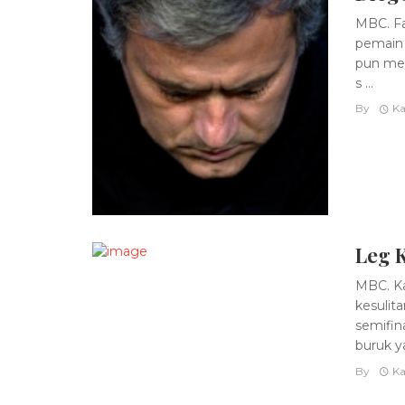
MBC. Fa
pemain 
pun mem
s ...
By
Ka
Leg 
MBC. Ka
kesulit
semifin
buruk ya
By
Ka