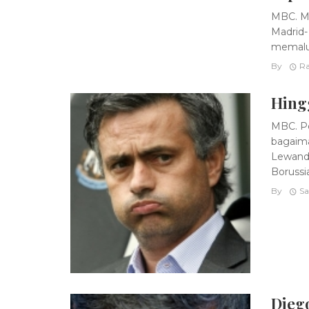
MBC. Me
Madrid- 
memaluk
By
Ra
Hing
MBC. Pe
bagaima
Lewand
Borussi
By
Sa
Diego