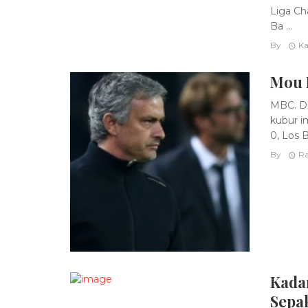
Liga Ch
Ba ...
By
Ka
Mou 
MBC. Di
kubur i
0, Los B
By
Ra
Kada
Sepa