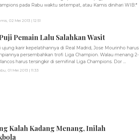
ampions pada Rabu waktu setempat, atau Kamis dinihari WIB:*
mis, 02 Mei 2013 | 12:51
Puji Pemain Lalu Salahkan Wasit
 ujung karir kepelatihannya di Real Madrid, Jose Mourinho harus
mpiannya persembahkan trofi Liga Champion. Walau menang 2-
lancos harus tersingkir di semifinal Liga Champions. Dor ...
bu, 01 Mei 2013 | 11:33
ng Kalah Kadang Menang, Inilah
kbola