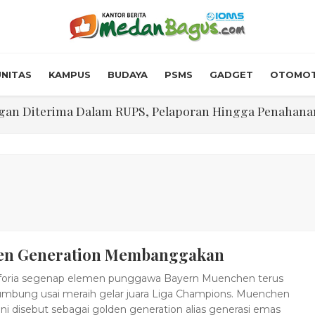
NITAS
KAMPUS
BUDAYA
PSMS
GADGET
OTOMOT
n Diterima Dalam RUPS, Pelaporan Hingga Penahanan Mant
Walk In Interview' Dikerumuni Pencari Kerja di Medan
skon Tol 30 Persen Selama Dua Hari Untuk Momen Idul F
onstrous Gulp!” Burger Favorit MOGUL Hadir di Medan
 $5.200 Per Ons, IHSG Dibuka Di Zona Hijau
en Generation Membanggakan
abdian "Hidroponik Green Recovery" bagi Eks-Penyalahgu
foria segenap elemen punggawa Bayern Muenchen terus
bung usai meraih gelar juara Liga Champions. Muenchen
ni disebut sebagai golden generation alias generasi emas