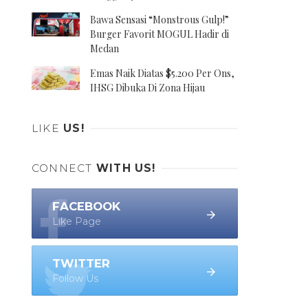
Bawa Sensasi “Monstrous Gulp!”
Burger Favorit MOGUL Hadir di
Medan
Emas Naik Diatas $5.200 Per Ons,
IHSG Dibuka Di Zona Hijau
LIKE
US!
CONNECT
WITH US!
FACEBOOK
Like Page
TWITTER
Follow Us