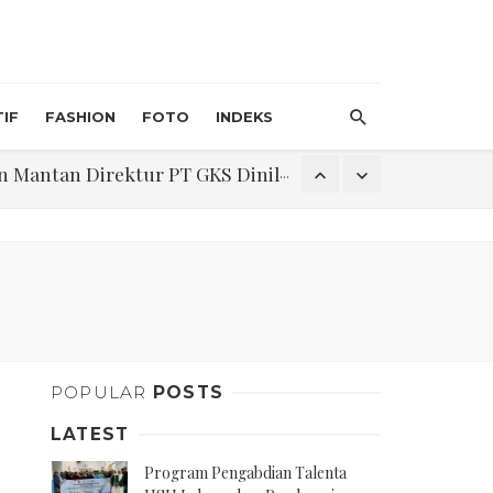
IF
FASHION
FOTO
INDEKS
an Direktur PT GKS Dinilai Rancu
itri 1447 H, Catat Tanggalnya
Program Pengabdian Talenta USU Laksanakan Pendampingan Penyusunan Menu Bergizi Seimbang dan Food Handler pada SPPG Beringin Tembung 2
POPULAR
POSTS
na Narkoba di Belawan Sicanang
LATEST
Program Pengabdian Talenta