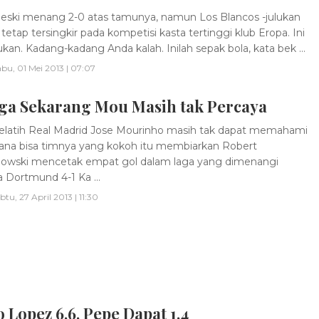
ski menang 2-0 atas tamunya, namun Los Blancos -julukan
tetap tersingkir pada kompetisi kasta tertinggi klub Eropa. Ini
an. Kadang-kadang Anda kalah. Inilah sepak bola, kata bek ...
bu, 01 Mei 2013 | 07:07
ga Sekarang Mou Masih tak Percaya
latih Real Madrid Jose Mourinho masih tak dapat memahami
na bisa timnya yang kokoh itu membiarkan Robert
owski mencetak empat gol dalam laga yang dimenangi
a Dortmund 4-1 Ka ...
btu, 27 April 2013 | 11:30
 Lopez 6,6, Pepe Dapat 1,4