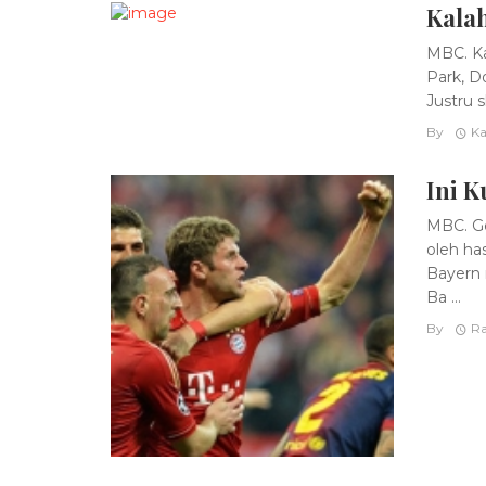
Kalah
MBC. Ka
Park, D
Justru s
By
Ka
Ini 
MBC. Ge
oleh ha
Bayern 
Ba ...
By
Ra