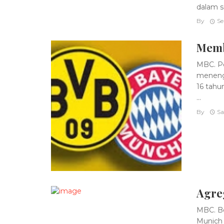
dalam se
By
Se
Memb
MBC. Pe
menengo
16 tahun
...
By
Sa
Agreg
MBC. Be
Munich 