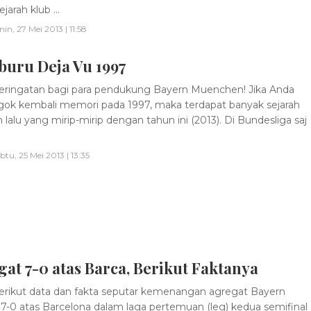
jarah klub ...
nin, 27 Mei 2013 | 11:58
uru Deja Vu 1997
ringatan bagi para pendukung Bayern Muenchen! Jika Anda
k kembali memori pada 1997, maka terdapat banyak sejarah
 lalu yang mirip-mirip dengan tahun ini (2013). Di Bundesliga saj
btu, 25 Mei 2013 | 13:35
at 7-0 atas Barca, Berikut Faktanya
rikut data dan fakta seputar kemenangan agregat Bayern
7-0 atas Barcelona dalam laga pertemuan (leg) kedua semifinal