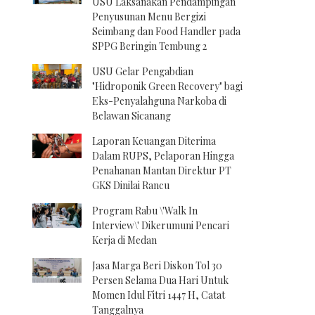
USU Laksanakan Pendampingan
Penyusunan Menu Bergizi
Seimbang dan Food Handler pada
SPPG Beringin Tembung 2
USU Gelar Pengabdian
"Hidroponik Green Recovery" bagi
Eks-Penyalahguna Narkoba di
Belawan Sicanang
Laporan Keuangan Diterima
Dalam RUPS, Pelaporan Hingga
Penahanan Mantan Direktur PT
GKS Dinilai Rancu
Program Rabu \'Walk In
Interview\' Dikerumuni Pencari
Kerja di Medan
Jasa Marga Beri Diskon Tol 30
Persen Selama Dua Hari Untuk
Momen Idul Fitri 1447 H, Catat
Tanggalnya