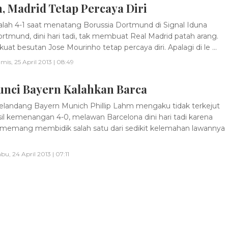
, Madrid Tetap Percaya Diri
lah 4-1 saat menatang Borussia Dortmund di Signal Iduna
ortmund, dini hari tadi, tak membuat Real Madrid patah arang.
kuat besutan Jose Mourinho tetap percaya diri. Apalagi di le ...
mis, 25 April 2013 | 08:49
Kunci Bayern Kalahkan Barca
landang Bayern Munich Phillip Lahm mengaku tidak terkejut
sil kemenangan 4-0, melawan Barcelona dini hari tadi karena
memang membidik salah satu dari sedikit kelemahan lawannya
bu, 24 April 2013 | 07:11