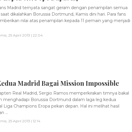
ns Madrid ternyata sangat geram dengan penampilan semua
saat dikalahkan Borussia Dortmund, Kamis dini hari. Para fans
berikan nilai atas penampilan kepada 11 pemain yang menjadi
mis, 25 April 2013 | 22:04
Kedua Madrid Bagai Mission Impossible
pten Real Madrid, Sergio Ramos memperkirakan timnya bakal
an menghadapi Borussia Dortmund dalam laga leg kedua
al Liga Champions Eropa pekan depan. Hal ini melihat hasil
n ...
mis, 25 April 2013 | 12:14