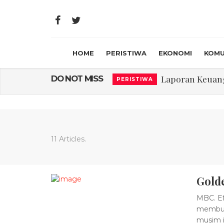
HOME
PERISTIWA
EKONOMI
KOMU
Laporan Keuanga
DO NOT MISS
PERISTIWA
Program Rabu '
PERISTIWA
Jasa Marga Beri Di
RAGAM
Bawa Sensasi “M
LIFESTYLE
11 Articles.
Emas Naik Diatas
EKONOMI
Gold
USU Gelar Peng
PERISTIWA
MBC. E
membum
musim i